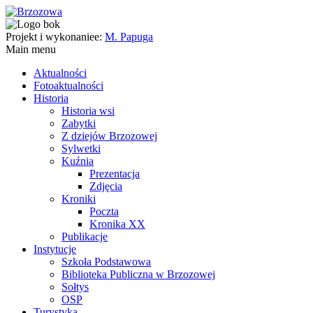
Projekt i wykonaniee:
M. Papuga
Main menu
Aktualności
Fotoaktualności
Historia
Historia wsi
Zabytki
Z dziejów Brzozowej
Sylwetki
Kuźnia
Prezentacja
Zdjęcia
Kroniki
Poczta
Kronika XX
Publikacje
Instytucje
Szkoła Podstawowa
Biblioteka Publiczna w Brzozowej
Sołtys
OSP
Turystyka