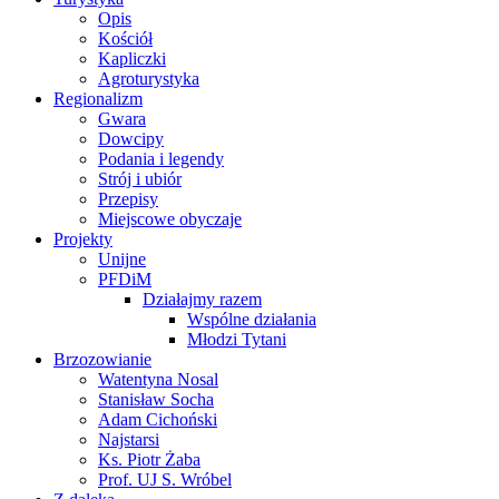
Opis
Kościół
Kapliczki
Agroturystyka
Regionalizm
Gwara
Dowcipy
Podania i legendy
Strój i ubiór
Przepisy
Miejscowe obyczaje
Projekty
Unijne
PFDiM
Działajmy razem
Wspólne działania
Młodzi Tytani
Brzozowianie
Watentyna Nosal
Stanisław Socha
Adam Cichoński
Najstarsi
Ks. Piotr Żaba
Prof. UJ S. Wróbel