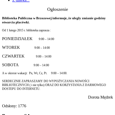
Z daleka...
Ogłoszenie
Biblioteka Publiczna w Brzozowej informuje, że uległy zmianie godziny
otwarcia placówki.
Od 1 lutego 2015 r. biblioteka zaprasza :
PONIEDZIAŁEK
9:00
– 14:00
WTOREK
9:00
– 14:00
CZWARTEK
9:00
– 14:00
SOBOTA
9:00
– 14:00
A w okresie wakacji: Pn, Wt, Cz, Pt. 9:00 – 14:00.
SERDECZNIE ZAPRASZAMY DO WYPOŻYCZANIA NOWOŚCI
BIBLIOTECZNYCH ( i nie tylko) ORAZ DO KORZYSTANIA Z DARMOWEGO
DOSTEPU DO INTERNETU.
Dorota Mędrek
Odsłony: 1776